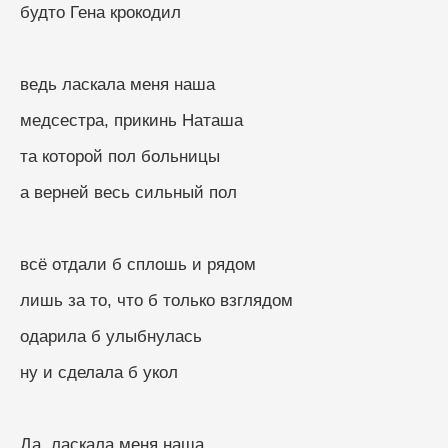
будто Гена крокодил
ведь ласкала меня наша
медсестра, прикинь Наташа
та которой пол больницы
а верней весь сильный пол
всё отдали б сплошь и рядом
лишь за то, что б только взглядом
одарила б улыбнулась
ну и сделала б укол
Да, ласкала меня наша