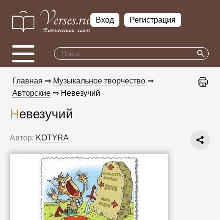
Вход
Регистрация
Главная
⇒
Музыкальное творчество
⇒
Авторские
⇒ Невезучий
Невезучий
Автор:
KOTYRA