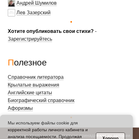
Андрей Шумилов
Лев Зазерский
Хотите опубликовать свои стихи?
-
Зарегистрируйтесь
Полезное
Справочник литератора
Крылатые выражения
Английские цитаты
Биографический справочник
Афоризмы
Мы используем файлы cookie для
корректной работы личного кабинета и
Авторские права на произведения принадлежат их авторам.
анализа посещаемости. Продолжая
Хорошо