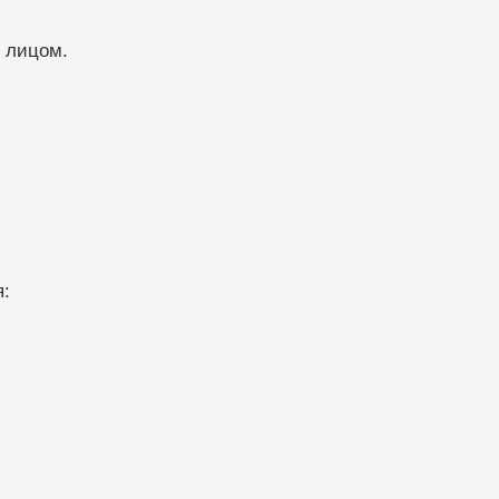
м лицом.
я: