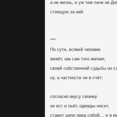
а не жизнь, и уж тем паче не Д
стоящую за ней.
***
По сути, всякий человек
живёт, как сам того желает,
своей собственной судьбы он с
ну, а частности не в счёт;
согласно вкусу своему
он ест и пьёт, одежды носит,
ставит цели пред собой… и в м