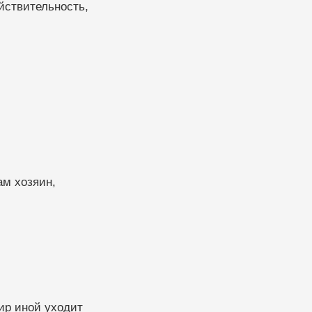
ействительность,
ам хозяин,
ир иной уходит