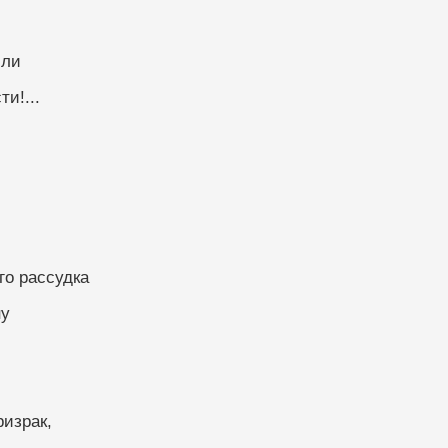
мли
и!...
го рассудка
ну
ризрак,