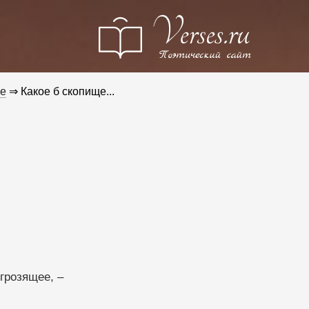
е
⇒ Какое б скопище...
.
грозящее, –