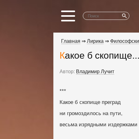
Главная
⇒
Лирика
⇒
Философски
Какое б скопище..
Автор:
Владимир Лучит
***
Какое б скопище преград
ни громоздилось на пути,
весьма изрядными издержками 