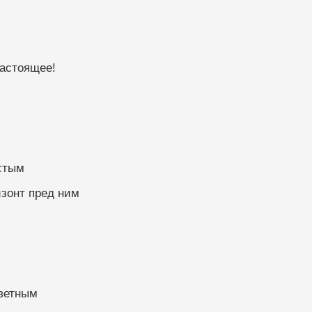
настоящее!
стым
изонт пред ним
цветным