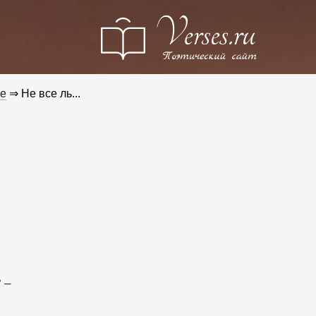
е
⇒ Не все ль...
 –