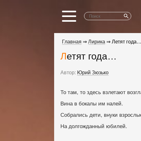
Главная
⇒
Лирика
⇒ Летят года
Летят года…
Автор:
Юрий Зюзько
То там, то здесь взлетают возгл
Вина в бокалы им налей.
Собрались дети, внуки взрослы
На долгожданный юбилей.