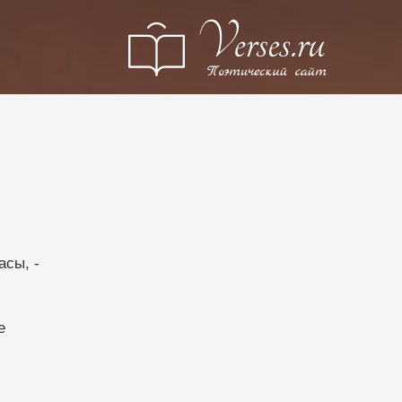
…
асы, -
е