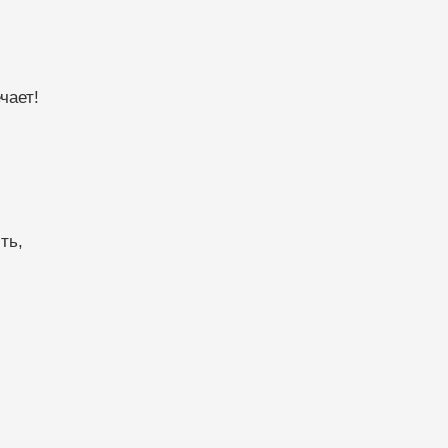
чает!
ть,