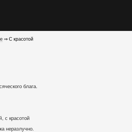
е
⇒ С красотой
ичина всяческого блага.
й, с красотой
ка неразлучно.