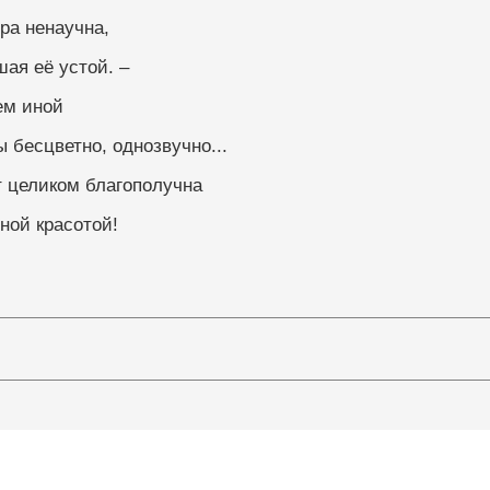
ра ненаучна,
ая её устой. –
ем иной
ы бесцветно, однозвучно...
т целиком благополучна
ной красотой!