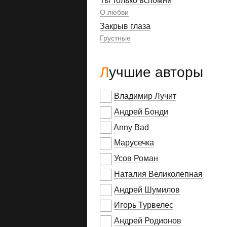
Ты только вспомни
О любви
Закрыв глаза
Грустные
Лучшие авторы
Владимир Лучит
Андрей Бонди
Anny Bad
Марусечка
Усов Роман
Наталия Великолепная
Андрей Шумилов
Игорь Турвелес
Андрей Родионов