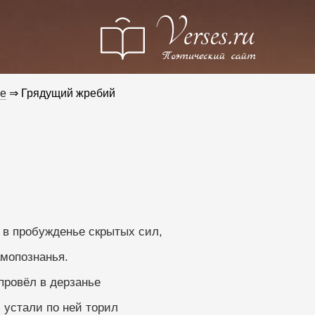
е
⇒ Грядущий жребий
 – в пробужденье скрытых сил,
мопознанья.
 провёл в дерзанье
з устали по ней торил