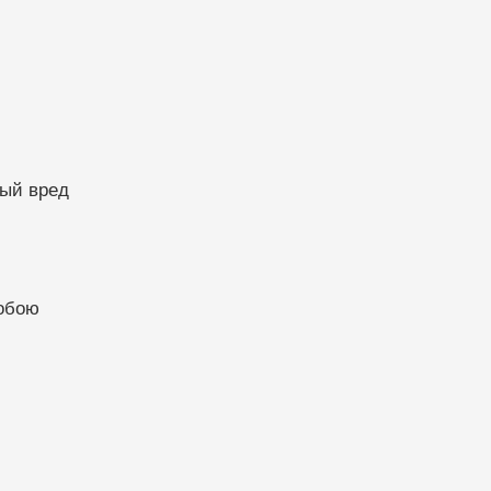
лый вред
собою