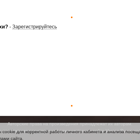
хи?
-
Зарегистрируйтесь
Авторские права на произведения принадлежат их авторам.
а содержание произведений администрация сайта Verses.Ru не нес
cookie для корректной работы личного кабинета и анализа посеща
лами сайта
.