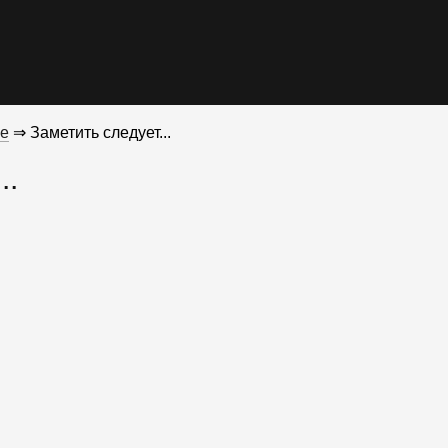
е
⇒ Заметить следует...
..