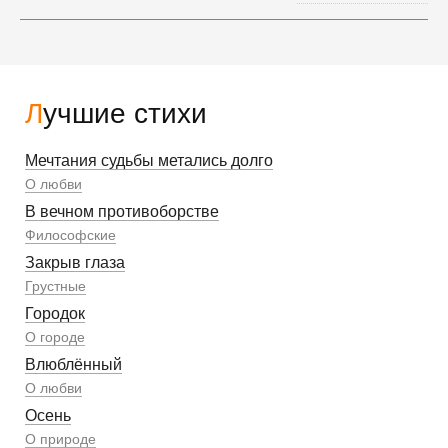
Лучшие стихи
Мечтания судьбы метались долго
О любви
В вечном противоборстве
Философские
Закрыв глаза
Грустные
Городок
О городе
Влюблённый
О любви
Осень
О природе