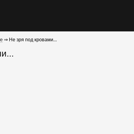
е
⇒ Не зря под кровами...
и...