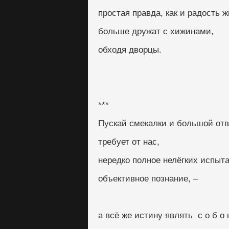
простая правда, как и радость 
больше дружат с хижинами,
обходя дворцы.
***
Пускай смекалки и большой отв
требует от нас,
нередко полное нелёгких испыт
объективное познание, –
а всё же истину являть  с о б о