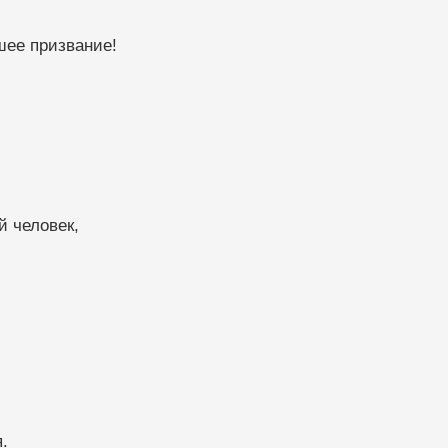
шее призвание!
й человек,
.