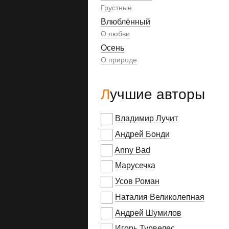
Грустные
Влюблённый
О любви
Осень
О природе
Лучшие авторы
Владимир Лучит
Андрей Бонди
Anny Bad
Марусечка
Усов Роман
Наталия Великолепная
Андрей Шумилов
Игорь Турвелес