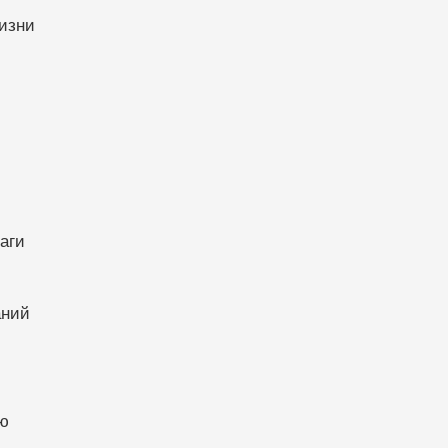
жизни
аги
аний
 ю