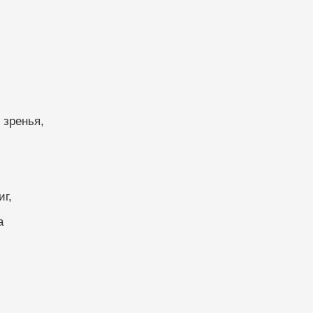
 зренья,
иг,
а