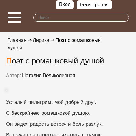
Вход
Регистрация
Главная
⇒
Лирика
⇒ Поэт с ромашковый
душой
Поэт с ромашковый душой
Автор:
Наталия Великолепная
Усталый пилигрим, мой добрый друг,
С бескрайнею ромашковой душою,
Он видел радость встреч и боль разлук,
Встречал он перекрестье света с тьмою.