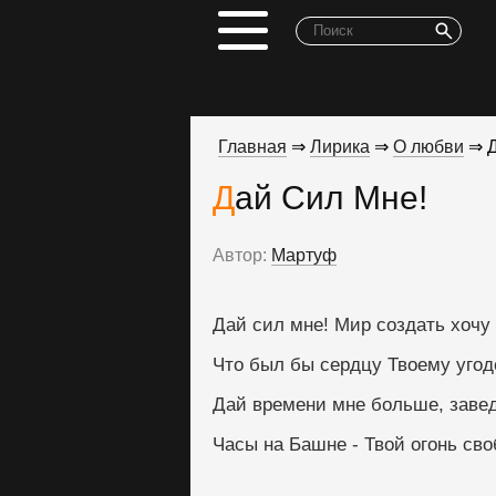
Главная
⇒
Лирика
⇒
О любви
⇒ Д
Дай Сил Мне!
Автор:
Мартуф
Дай сил мне! Мир создать хочу 
Что был бы сердцу Твоему угод
Дай времени мне больше, завед
Часы на Башне - Твой огонь сво