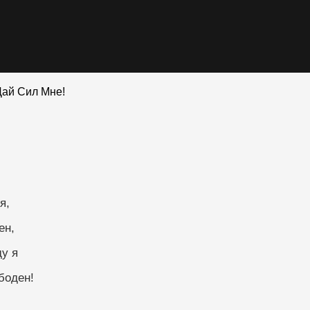
ай Сил Мне!
я,
ен,
у я
боден!