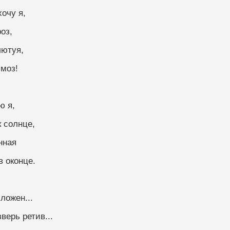
хочу я,
оз,
лютуя,
имоз!
ю я,
к солнце,
нная
в оконце.
ложен...
зверь ретив...