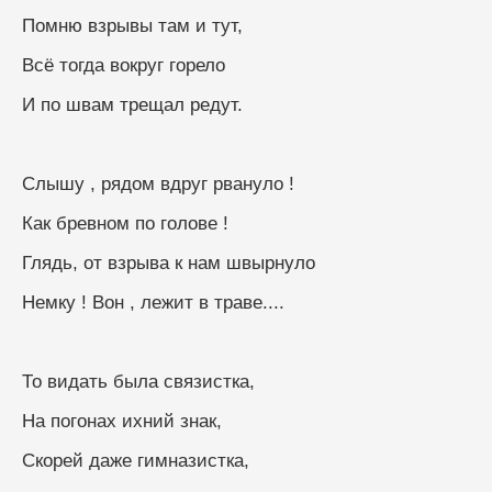
Помню взрывы там и тут,
Всё тогда вокруг горело
И по швам трещал редут.
Слышу , рядом вдруг рвануло !
Как бревном по голове !
Глядь, от взрыва к нам швырнуло
Немку ! Вон , лежит в траве....
То видать была связистка,
На погонах ихний знак,
Скорей даже гимназистка,