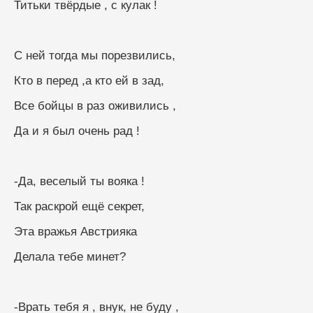
Титьки твёрдые , с кулак !
С ней тогда мы порезвились,
Кто в перед ,а кто ей в зад,
Все бойцы в раз оживились ,
Да и я был очень рад !
-Да, веселый ты вояка !
Так раскрой ещё секрет,
Эта вражья Австрияка
Делала тебе минет?
-Врать тебя я , внук, не буду ,