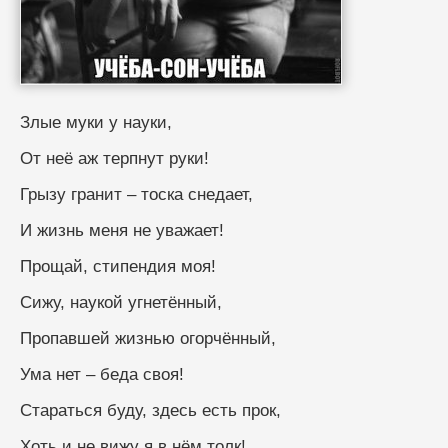
Злые муки у науки,
От неё аж терпнут руки!
Грызу гранит – тоска снедает,
И жизнь меня не уважает!
Прощай, стипендия моя!
Сижу, наукой угнетённый,
Пропавшей жизнью огорчённый,
Ума нет – беда своя!
Стараться буду, здесь есть прок,
Хоть и не вижу я в нём толк!