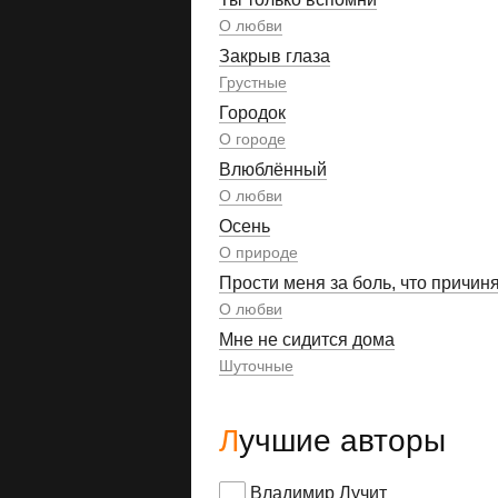
О любви
Закрыв глаза
Грустные
Городок
О городе
Влюблённый
О любви
Осень
О природе
Прости меня за боль, что причин
О любви
Мне не сидится дома
Шуточные
Лучшие авторы
Владимир Лучит