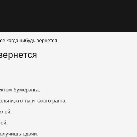
се когда нибудь вернется
 вернется
ектом бумеранга,
льни,кто ты,и какого ранга,
илой,
ой,
получишь сдачи,