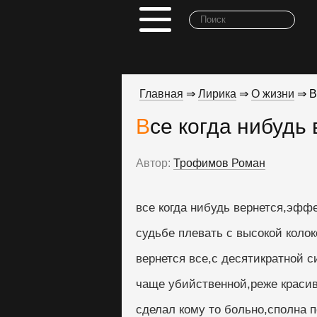
Главная
⇒
Лирика
⇒
О жизни
⇒ В
Все когда нибудь
Автор:
Трофимов Роман
все когда нибудь вернется,эфф
судьбе плевать с высокой колоко
вернется все,с десятикратной с
чаще убийственной,реже красив
сделал кому то больно,сполна 