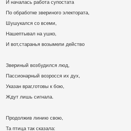
И началась работа супостата
По обработке звериного электората,
Шушукался со всеми,
Нашептывал на ушко,
И вот,старанья возымели действо
Звериный возбудился люд,
Пассионарный возросся их дух,
Указан враг,готовы к бою,
Ждут лишь сигнала.
Продолжив линию свою,
Та птица так сказала: