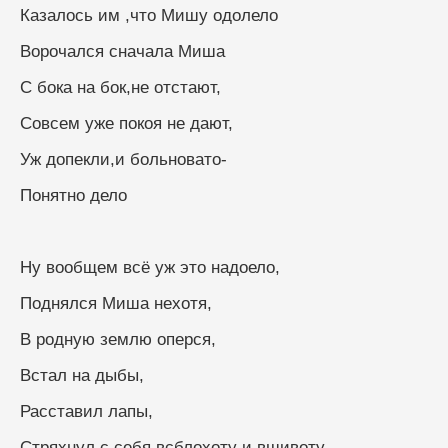
Казалось им ,что Мишу одолело
Ворочался сначала Миша
С бока на бок,не отстают,
Совсем уже покоя не дают,
Уж допекли,и больновато-
Понятно дело
Ну вообщем всё уж это надоело,
Поднялся Миша нехотя,
В родную землю оперся,
Встал на дыбы,
Расставил лапы,
Стряхнул с себя всблохоту и вшивоту