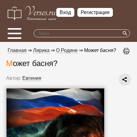
Вход
Регистрация
Главная
⇒
Лирика
⇒
О Родине
⇒ Может басня?
Может басня?
Автор:
Евгения