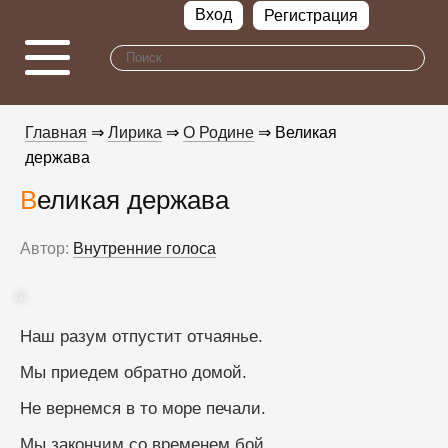
Вход
Регистрация
Главная
⇒
Лирика
⇒
О Родине
⇒ Великая
держава
Великая держава
Автор:
Внутренние голоса
Наш разум отпустит отчаянье.
Мы приедем обратно домой.
Не вернемся в то море печали.
Мы закончим со временем бой.