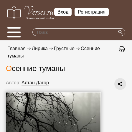
Вход
Регистрация
Главная
⇒
Лирика
⇒
Грустные
⇒ Осенние
туманы
Осенние туманы
Автор:
Aлтан Дагор