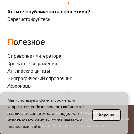
Хотите опубликовать свои стихи?
-
Зарегистрируйтесь
Полезное
Справочник литератора
Крылатые выражения
Английские цитаты
Биографический справочник
Афоризмы
Мы используем файлы cookie для
корректной работы личного кабинета и
Авторские права на произведения принадлежат их авторам.
анализа посещаемости. Продолжая
Хорошо
Ответственность за содержание произведений администрация
использовать сайт, вы соглашаетесь с
сайта Verses.Ru не несет.
Правила сайта
.
правилами сайта
.