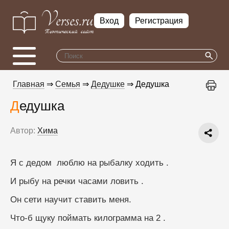
Вход
Регистрация
Главная
⇒
Семья
⇒
Дедушке
⇒ Дедушка
Дедушка
Автор:
Хима
Я с дедом  люблю на рыбалку ходить .
И рыбу на речки часами ловить .
Он сети научит ставить меня. 
Что-б щуку поймать килограмма на 2 .