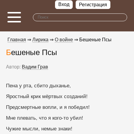
Вход
Регистрация
Главная
⇒
Лирика
⇒
О войне
⇒ Бешеные Псы
Бешеные Псы
Автор:
Вадим Грав
Пена у рта, сбито дыханье,
Яростный крик мёртвых созданий!
Предсмертные вопли, и я победил!
Мне плевать, что я кого-то убил!
Чужие мысли, немые знаки!