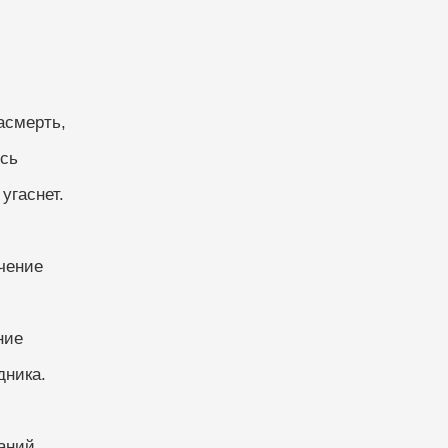
асмерть,
ись
угаснет.
ечение
ние
дника.
ланий