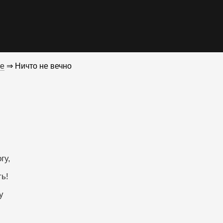
е
⇒ Ничто не вечно
гу,
ть!
у