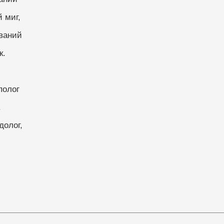
 миг,
ваний
к.
полог
.
долог,