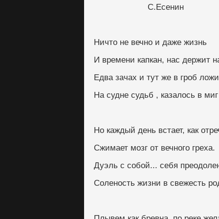
                      C.Есенин
Ничто не вечно и даже жизнь
И времени капкан, нас держит н
Едва зачах и тут же в гроб лож
На судне судьб , казалось в миг 
Но каждый день встает, как отр
Сжимает мозг от вечного греха.
Дуэль с собой... себя преодоле
Соленость жизни в свежесть ро
Плывем как бревна, по реке же