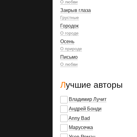
О любви
Закрыв глаза
Грустные
Городок
О городе
Осень
О природе
Письмо
О любви
Лучшие авторы
Владимир Лучит
Андрей Бонди
Anny Bad
Марусечка
Усов Роман