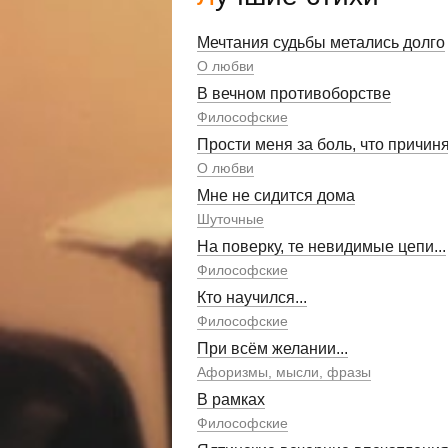
Мечтания судьбы метались долго
О любви
В вечном противоборстве
Философские
Прости меня за боль, что причин
О любви
Мне не сидится дома
Шуточные
На поверку, те невидимые цепи...
Философские
Кто научился...
Философские
При всём желании...
Афоризмы, мысли, фразы
В рамках
Философские