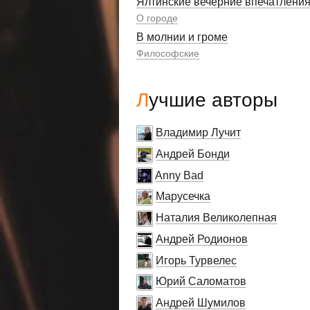
Ялтинские вечерние впечатлени
О городе
В молнии и громе
Философские
Лучшие авторы
Владимир Лучит
Андрей Бонди
Anny Bad
Марусечка
Наталия Великолепная
Андрей Родионов
Игорь Турвелес
Юрий Саломатов
Андрей Шумилов