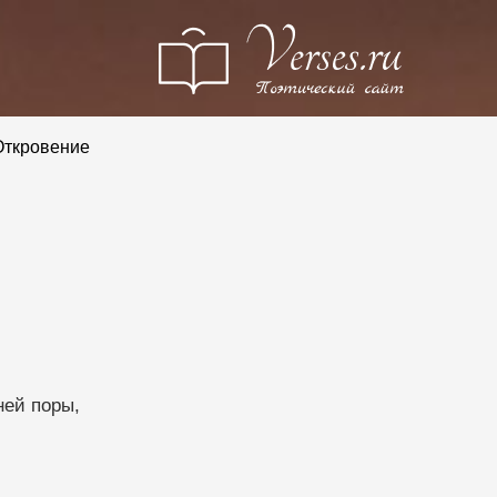
ткровение
ней поры,