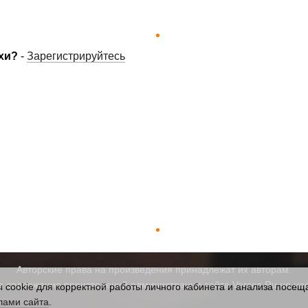
хи?
-
Зарегистрируйтесь
Авторские права на произведения принадлежат их авторам.
а содержание произведений администрация сайта Verses.Ru не нес
cookie для корректной работы личного кабинета и анализа посеща
лами сайта
.