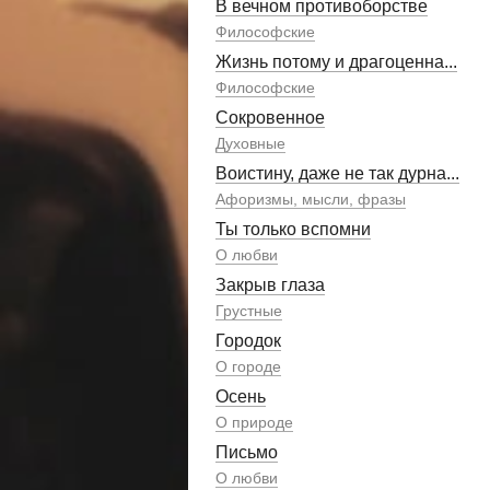
В вечном противоборстве
Философские
Жизнь потому и драгоценна...
Философские
Сокровенное
Духовные
Воистину, даже не так дурна...
Афоризмы, мысли, фразы
Ты только вспомни
О любви
Закрыв глаза
Грустные
Городок
О городе
Осень
О природе
Письмо
О любви