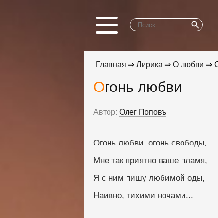
Главная
⇒
Лирика
⇒
О любви
⇒ О
Огонь любви
Автор:
Олег Поповъ
Огонь любви, огонь свободы,
Мне так приятно ваше пламя,
Я с ним пишу любимой оды,
Наивно, тихими ночами...