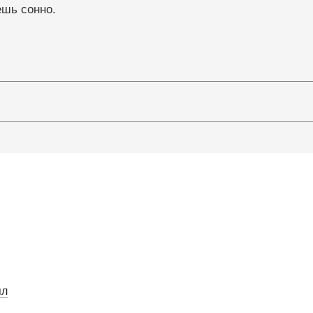
шь сонно.
ял