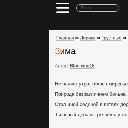
Главная
⇒
Лирика
⇒
Грустные
⇒ 
Зима
Автор:
Blooming18
Не плачет утро: тихое смиренье
Природа безразличием больна.
Стал иней сединой в ветвях дер
Ты новый день встречаешь у окн