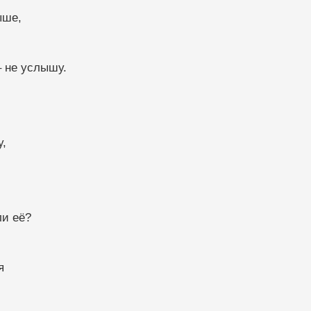
ыше,
 не услышу.
у,
ли её?
я