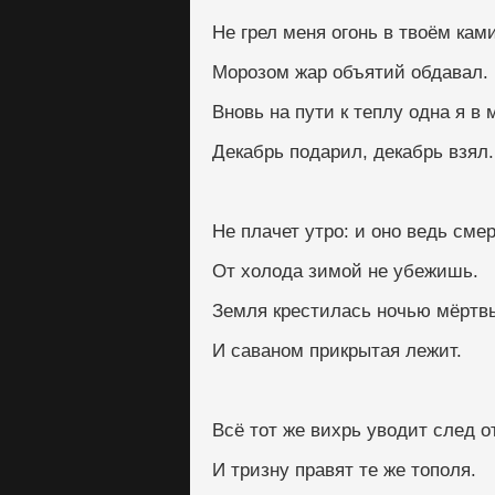
Не грел меня огонь в твоём кам
Морозом жар объятий обдавал.
Вновь на пути к теплу одна я в 
Декабрь подарил, декабрь взял.
Не плачет утро: и оно ведь смер
От холода зимой не убежишь.
Земля крестилась ночью мёртв
И саваном прикрытая лежит.
Всё тот же вихрь уводит след о
И тризну правят те же тополя.