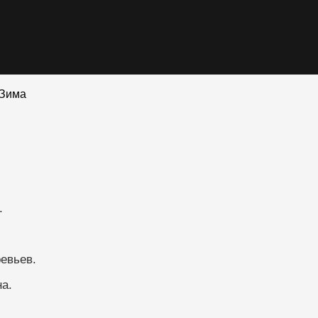
Зима
.
евьев.
а.