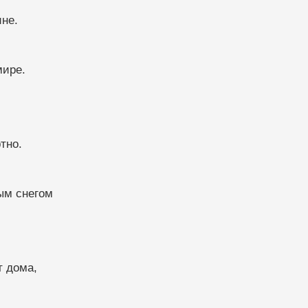
ине.
мире.
тно.
ым снегом
т дома,