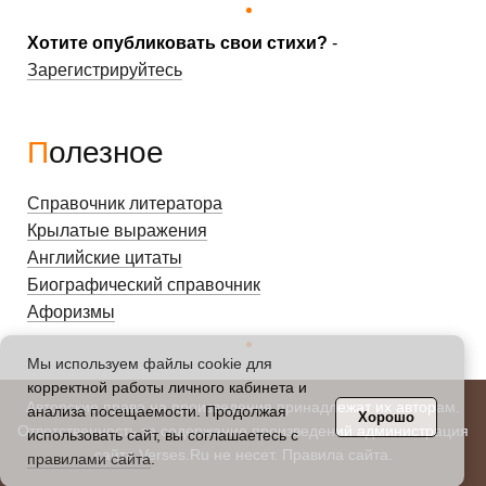
Хотите опубликовать свои стихи?
-
Зарегистрируйтесь
Полезное
Справочник литератора
Крылатые выражения
Английские цитаты
Биографический справочник
Афоризмы
Мы используем файлы cookie для
корректной работы личного кабинета и
Авторские права на произведения принадлежат их авторам.
анализа посещаемости. Продолжая
Хорошо
Ответственность за содержание произведений администрация
использовать сайт, вы соглашаетесь с
сайта Verses.Ru не несет.
Правила сайта
.
правилами сайта
.