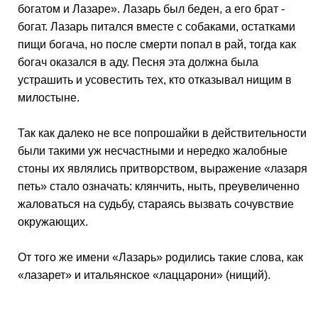
бога­том и Лазаре». Лазарь был беден, а его брат -
богат. Лазарь питался вместе с собаками, остатками
пищи богача, но после смерти попал в рай, тогда как
богач оказался в аду. Песня эта должна была
устрашить и усовестить тех, кто отказывал нищим в
милостыне.
Так как далеко не все попрошайки в действительности
были такими уж несчастными и нередко жалобные
стоны их являлись притворством, выражение «лазаря
петь» стало озна­чать: клянчить, ныть, преувеличенно
жаловаться на судьбу, стараясь вызвать сочувствие
окружающих.
От того же имени «Лазарь» родились такие слова, как
«лазарет» и итальянское «лаццарони» (нищий).