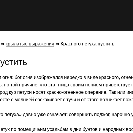
⇒
крылатые выражения
⇒ Красного петуха пустить
пустить
гня: бог огня изобра­жался нередко в виде красного, огнен
, по той причине, что эта птица своим пением приветствует
род кур пе­тухи носят красно-огненное оперение. Так или и
сте с молнией соскакивает с тучи и от этого возникает по­жа
го петуха» давно уже означает: совершить поджог, нарочно 
петух по помещичьим усадьбам в дни бунтов и народных во