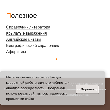
Полезное
Справочник литератора
Крылатые выражения
Английские цитаты
Биографический справочник
Афоризмы
Мы используем файлы cookie для
корректной работы личного кабинета и
Авторские права на произведения принадлежат их авторам.
анализа посещаемости. Продолжая
Ответственность за содержание произведений администрация
Хорошо
использовать сайт, вы соглашаетесь с
сайта Verses.Ru не несет.
Правила сайта
.
правилами сайта
.