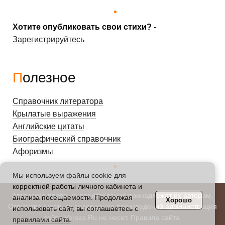
Хотите опубликовать свои стихи?
-
Зарегистрируйтесь
Полезное
Справочник литератора
Крылатые выражения
Английские цитаты
Биографический справочник
Афоризмы
Мы используем файлы cookie для
корректной работы личного кабинета и
Авторские права на произведения принадлежат их авторам.
анализа посещаемости. Продолжая
Хорошо
Ответственность за содержание произведений администрация
использовать сайт, вы соглашаетесь с
сайта Verses.Ru не несет.
Правила сайта
.
правилами сайта
.