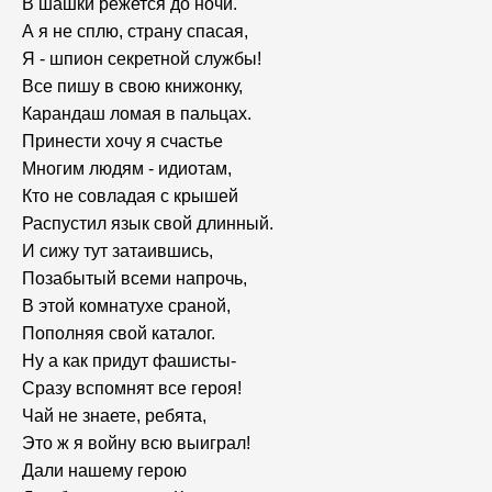
В шашки режется до ночи.
А я не сплю, страну спасая,
Я - шпион секретной службы!
Все пишу в свою книжонку,
Карандаш ломая в пальцах.
Принести хочу я счастье
Многим людям - идиотам,
Кто не совладая с крышей
Распустил язык свой длинный.
И сижу тут затаившись,
Позабытый всеми напрочь,
В этой комнатухе сраной,
Пополняя свой каталог.
Ну а как придут фашисты-
Сразу вспомнят все героя!
Чай не знаете, ребята,
Это ж я войну всю выиграл!
Дали нашему герою