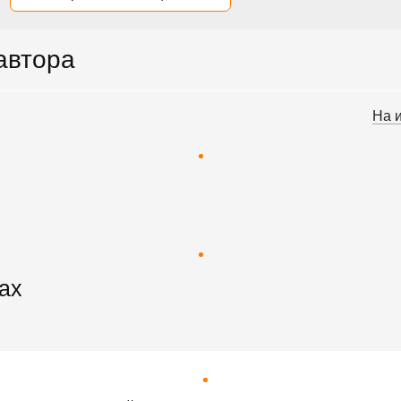
 автора
На 
ах