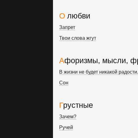
О любви
Запрет
Твои слова жгут
Афоризмы, мысли, ф
В жизни не будет никакой радости..
Сон
Грустные
Зачем?
Ручей