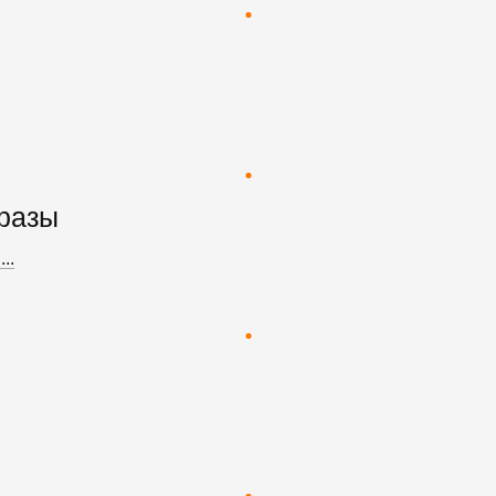
разы
..