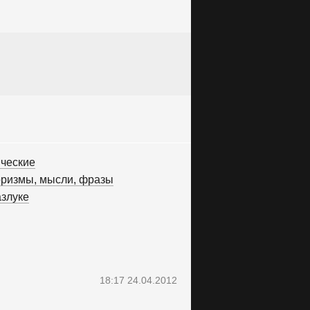
ические
ризмы, мысли, фразы
азлуке
18:17 24.04.2012