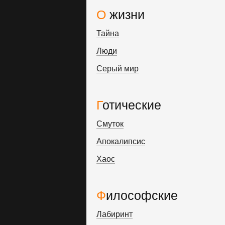
О жизни
Тайна
Люди
Серый мир
Готические
Смуток
Апокалипсис
Хаос
Философские
Лабиринт