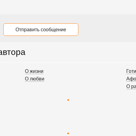
Отправить сообщение
 автора
О жизни
Гот
О любви
Афо
О р