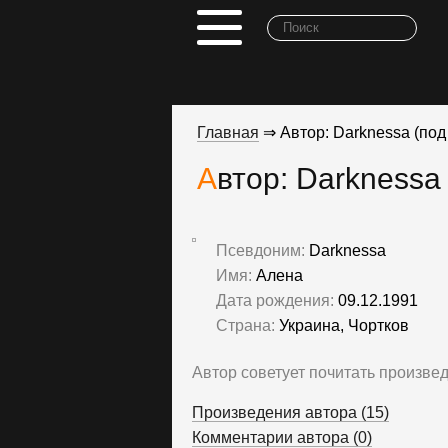
Главная
⇒ Автор: Darknessa (по
Автор: Darknessa
Псевдоним:
Darknessa
Имя:
Алена
Дата рождения:
09.12.1991
Страна:
Украина, Чортков
Автор советует почитать произве
Произведения автора (15)
Комментарии автора (0)