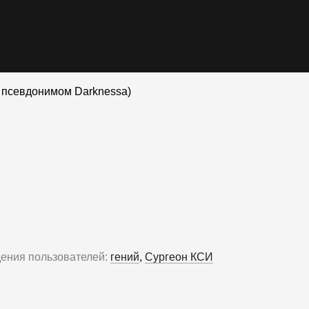
д псевдонимом Darknessa)
дения пользователей:
гений
,
Сургеон КСИ