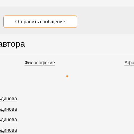
Отправить сообщение
 автора
Философские
Афо
ьдинова
ьдинова
ьдинова
ьдинова