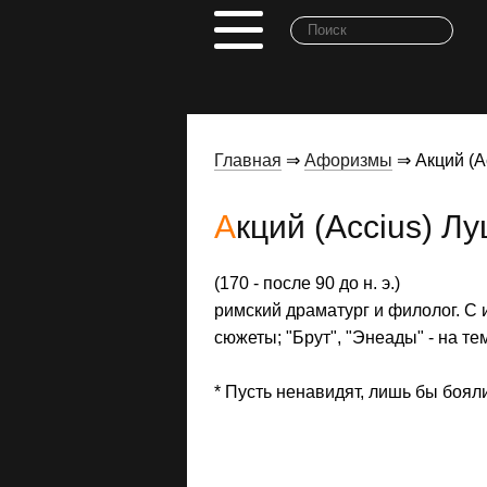
Главная
⇒
Афоризмы
⇒ Акций (A
Акций (Accius) Л
(170 - после 90 до н. э.)
римский драматург и филолог. С 
сюжеты; "Брут", "Энеады" - на т
* Пусть ненавидят, лишь бы боял