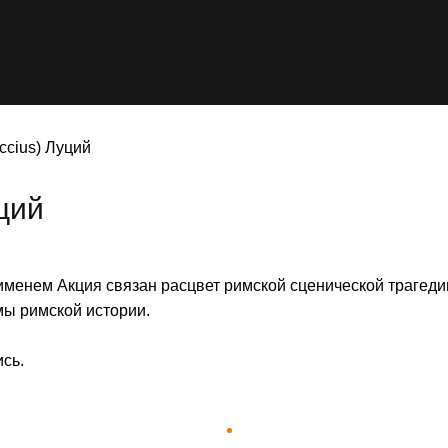
ccius) Луций
уций
именем Акция связан расцвет римской сценической трагеди
емы римской истории.
ись.